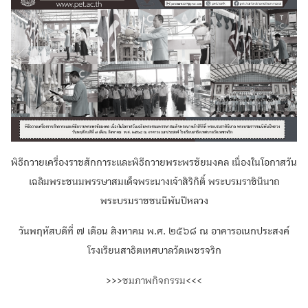
Search
Search
for:
พิธีถวายเครื่องราชสักการะและพิธีถวายพระพรชัยมงคล เนื่องในโอกาสวัน
เฉลิมพระชนมพรรษาสมเด็จพระนางเจ้าสิริกิติ์ พระบรมราชินีนาถ
พระบรมราชชนนีพันปีหลวง
วันพฤหัสบดีที่ ๗ เดือน สิงหาคม
พ.ศ. ๒๕๖๘ ณ อาคารอเนกประสงค์
โรงเรียนสาธิตเทศบาลวัดเพชรจริก
>>>
ชมภาพกิจกรรม
<<<