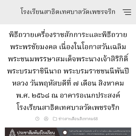
Skip
โรงเรียนสาธิตเทศบาลวัดเพชรจริก
to
content
พิธีถวายเครื่องราชสักการะและพิธีถวาย
พระพรชัยมงคล เนื่องในโอกาสวันเฉลิม
พระชนมพรรษาสมเด็จพระนางเจ้าสิริกิติ์
พระบรมราชินีนาถ พระบรมราชชนนีพันปี
หลวง วันพฤหัสบดีที่ ๗ เดือน สิงหาคม
พ.ศ. ๒๕๖๘ ณ อาคารอเนกประสงค์
โรงเรียนสาธิตเทศบาลวัดเพชรจริก
ข่าวสารเดือนสิงหาคม68