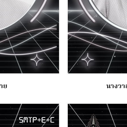
จาย
นางวาส