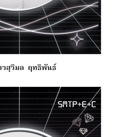
วสุวิมล ฤทธิพันธ์