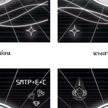
อ่อน
นางสา